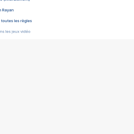
im Rayan
 toutes les règles
s les jeux vidéo
us choquant de Rockstar ? - Le scandale BULLY
e plus moche de Steam
du RÊVE tourne au CAUCHEMAR
pendant 8 heures
it… à tort
umiliés par un jeu vidéo
ire - Final Fantasy 8
ti un empire - Age of Empires
story DOFUS