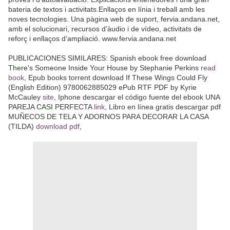
bateria de textos i activitats.Enllaços en línia i treball amb les
noves tecnologies. Una pàgina web de suport, fervia.andana.net,
amb el solucionari, recursos d’àudio i de vídeo, activitats de
reforç i enllaços d’ampliació. www.fervia.andana.net
PUBLICACIONES SIMILARES: Spanish ebook free download
There's Someone Inside Your House by Stephanie Perkins
read
book
, Epub books torrent download If These Wings Could Fly
(English Edition) 9780062885029 ePub RTF PDF by Kyrie
McCauley
site
, Iphone descargar el código fuente del ebook UNA
PAREJA CASI PERFECTA
link
, Libro en línea gratis descargar pdf
MUÑECOS DE TELA Y ADORNOS PARA DECORAR LA CASA
(TILDA)
download pdf
,