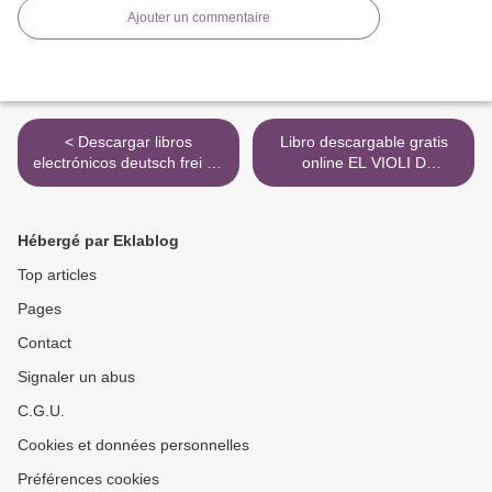
Ajouter un commentaire
< Descargar libros
Libro descargable gratis
electrónicos deutsch frei EL
online EL VIOLI D
SUEÑO ETERNO (SERIE
AUSCHWITZ >
PHILIP MARLOWE 1) de
RAYMOND CHANDLER
Hébergé par Eklablog
9788490325735 en español
Top articles
Pages
Contact
Signaler un abus
C.G.U.
Cookies et données personnelles
Préférences cookies