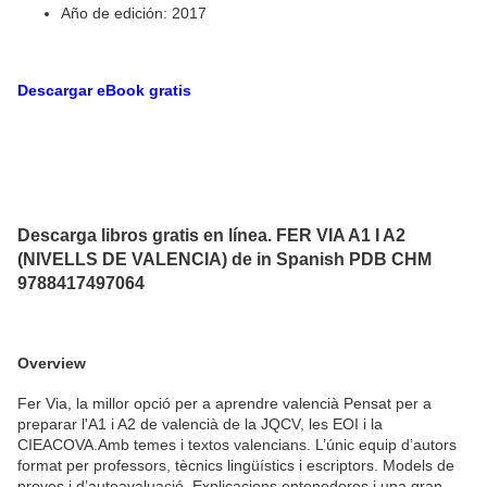
Año de edición: 2017
Descargar eBook gratis
Descarga libros gratis en línea. FER VIA A1 I A2
(NIVELLS DE VALENCIA) de in Spanish PDB CHM
9788417497064
Overview
Fer Via, la millor opció per a aprendre valencià Pensat per a
preparar l'A1 i A2 de valencià de la JQCV, les EOI i la
CIEACOVA.Amb temes i textos valencians. L’únic equip d’autors
format per professors, tècnics lingüístics i escriptors. Models de
proves i d’autoavaluació. Explicacions entenedores i una gran