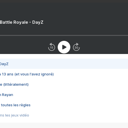
 Battle Royale - DayZ
 DayZ
 a 13 ans (et vous l'avez ignoré)
e (littéralement)
im Rayan
 toutes les règles
s les jeux vidéo
us choquant de Rockstar ? - Le scandale BULLY