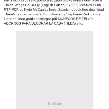
FINN PDB 9780194620895
pdf
, Epub books torrent download If
These Wings Could Fly (English Edition) 9780062885029 ePub
RTF PDF by Kyrie McCauley
here
, Spanish ebook free download
There's Someone Inside Your House by Stephanie Perkins
site
,
Libro en línea gratis descargar pdf MUÑECOS DE TELA Y
ADORNOS PARA DECORAR LA CASA (TILDA)
site
,
Publicité