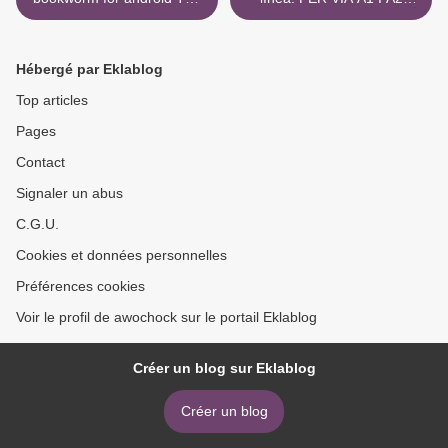
Math Dude's Quick and
(NIVELLS DE VALENCIA)
Dirty Guide to Algebra
de in Spanish PDB CHM
9780312569563 by Jason
9788417497064 >
Hébergé par Eklablog
Marshall
Top articles
Pages
Contact
Signaler un abus
C.G.U.
Cookies et données personnelles
Préférences cookies
Voir le profil de awochock sur le portail Eklablog
Créer un blog sur Eklablog
Créer un blog