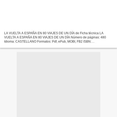
LA VUELTA A ESPAÑA EN 80 VIAJES DE UN DÍA de Ficha técnica LA
VUELTA A ESPAÑA EN 80 VIAJES DE UN DÍA Número de páginas: 480
Idioma: CASTELLANO Formatos: Pdf, ePub, MOBI, FB2 ISBN:
9788491582403 Editorial: ANAYA TOURING Año de edición: 2019
Descargar eBook...