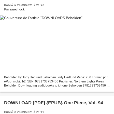
Publié le 28/09/2021 à 21:20
Par
awochock
Beholden by Jody Hedlund Beholden Jody Hedlund Page: 256 Format: pdf,
ePub, mobi, fb2 ISBN: 9781733753456 Publisher: Northern Lights Press
Beholden Downloading audiobooks to iphone Beholden 9781733753456 In
a land where being the fairest maiden is a curse...
DOWNLOAD [PDF] {EPUB} One Piece, Vol. 94
Publié le 28/09/2021 à 21:19