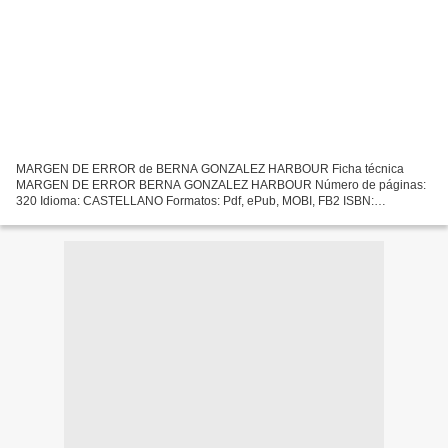
MARGEN DE ERROR de BERNA GONZALEZ HARBOUR Ficha técnica
MARGEN DE ERROR BERNA GONZALEZ HARBOUR Número de páginas:
320 Idioma: CASTELLANO Formatos: Pdf, ePub, MOBI, FB2 ISBN:
9788490568606 Editorial: RBA LIBROS Año de edición: 2017 Descargar
eBook gratis...