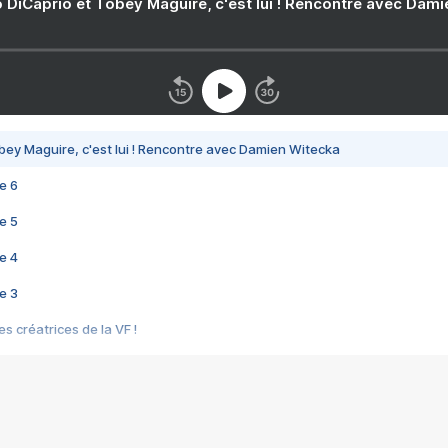
 DiCaprio et Tobey Maguire, c'est lui ! Rencontre avec Dam
bey Maguire, c'est lui ! Rencontre avec Damien Witecka
e 6
e 5
e 4
e 3
s créatrices de la VF !
e 2
e 1
e Mektoub My Love arrive enfin ! Rencontre avec Shaïn Boumedine et Sal