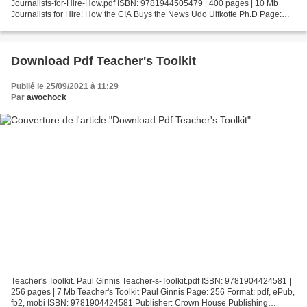
Journalists-for-Hire-How.pdf ISBN: 9781944505479 | 400 pages | 10 Mb
Journalists for Hire: How the CIA Buys the News Udo Ulfkotte Ph.D Page:
400 Format: pdf, ePub, fb2, mobi ISBN: 9781944505479...
Download Pdf Teacher's Toolkit
Publié le 25/09/2021 à 11:29
Par
awochock
Teacher's Toolkit. Paul Ginnis Teacher-s-Toolkit.pdf ISBN: 9781904424581 |
256 pages | 7 Mb Teacher's Toolkit Paul Ginnis Page: 256 Format: pdf, ePub,
fb2, mobi ISBN: 9781904424581 Publisher: Crown House Publishing