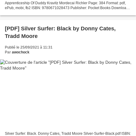
Apprenticeship Of Duddy Kravitz Mordecai Richler Page: 384 Format: pdf,
ePub, mobi, fb2 ISBN: 9780671028473 Publisher: Pocket Books Download
The Apprenticeship Of Duddy Kravitz Rapidshare book...
[PDF] Silver Surfer: Black by Donny Cates,
Tradd Moore
Publié le 25/09/2021 à 11:31
Par
awochock
Silver Surfer: Black. Donny Cates, Tradd Moore Silver-Surfer-Black.pdf ISBN: