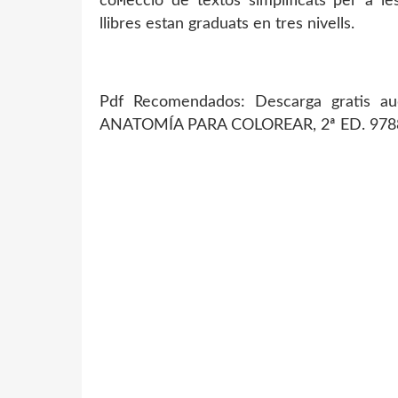
col·lecció de textos simplificats per a 
llibres estan graduats en tres nivells.
Pdf Recomendados: Descarga gratis 
ANATOMÍA PARA COLOREAR, 2ª ED. 97