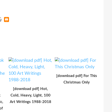
[download pdf] For This
Christmas Only
[download pdf] Hot,
k
Cold, Heavy, Light, 100
c,
Art Writings 1988-2018
of