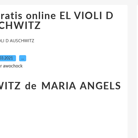
ratis online EL VIOLI D
CHWITZ
IOLI D AUSCHWITZ
03.2021
…
r awochock
WITZ de MARIA ANGELS