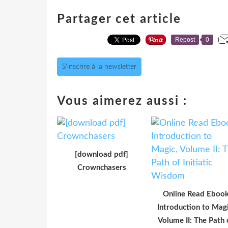
Partager cet article
Repost
0
S'inscrire à la newsletter
Vous aimerez aussi :
[download pdf]
Crownchasers
Online Read Eboo
Introduction to Magi
Volume II: The Path 