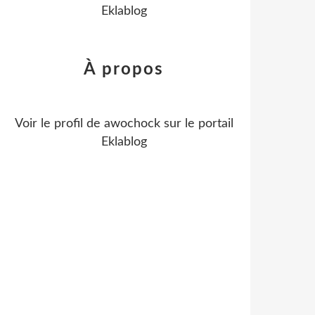
Eklablog
À propos
Voir le profil de
awochock
sur le portail
Eklablog