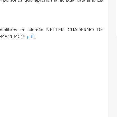
les persones que aprenen la llengua catalana. Els
audiolibros en alemán NETTER. CUADERNO DE
88491134015
pdf
,