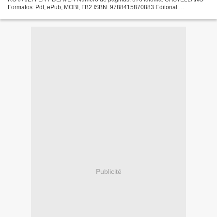
Formatos: Pdf, ePub, MOBI, FB2 ISBN: 9788415870883 Editorial:
BOOKS4POCKET Año de edición: 2016 Descargar eBook gratis Descarga
gratuita...
Publicité