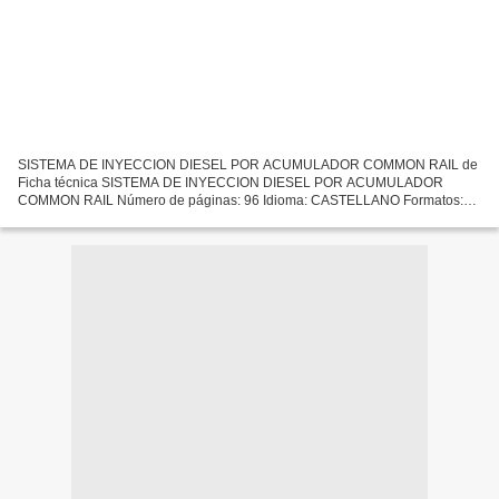
SISTEMA DE INYECCION DIESEL POR ACUMULADOR COMMON RAIL de
Ficha técnica SISTEMA DE INYECCION DIESEL POR ACUMULADOR
COMMON RAIL Número de páginas: 96 Idioma: CASTELLANO Formatos:
Pdf, ePub, MOBI, FB2 ISBN: 9783865220837 Editorial: ROBERT BOSCH
GMBH 2002...