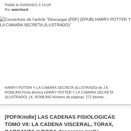
Publié le 03/09/2021 à 14:29
Par
awochock
HARRY POTTER Y LA CAMARA SECRETA (ILUSTRADO) de J.K.
ROWLING Ficha técnica HARRY POTTER Y LA CAMARA SECRETA
(ILUSTRADO) J.K. ROWLING Número de páginas: 272 Idioma:
CASTELLANO Formatos: Pdf, ePub, MOBI, FB2 ISBN: 9788498387636
Editorial: S.A.) SALAMANDRA...
[PDF/Kindle] LAS CADENAS FISIOLOGICAS
TOMO VII: LA CADENA VISCERAL, TORAX,