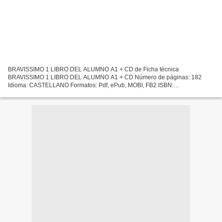
BRAVISSIMO 1 LIBRO DEL ALUMNO A1 + CD de Ficha técnica
BRAVISSIMO 1 LIBRO DEL ALUMNO A1 + CD Número de páginas: 182
Idioma: CASTELLANO Formatos: Pdf, ePub, MOBI, FB2 ISBN:
9788484438489 Editorial: DIFUSION CENTRO DE INVESTIGACION Y
PUBLICACIONES DE IDIOMAS...