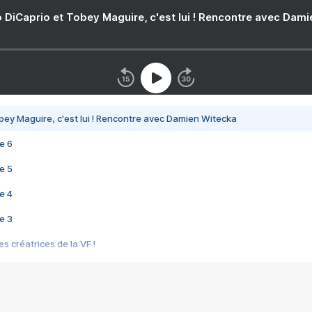
 DiCaprio et Tobey Maguire, c'est lui ! Rencontre avec Dam
bey Maguire, c'est lui ! Rencontre avec Damien Witecka
e 6
e 5
e 4
e 3
s créatrices de la VF !
e 2
e 1