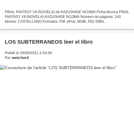
FINAL FANTASY VII (NOVELA) de KAZUSHIGE NOJIMA Ficha técnica FINAL
FANTASY VII (NOVELA) KAZUSHIGE NOJIMA Número de páginas: 240
Idioma: CASTELLANO Formatos: Pdf, ePub, MOBI, FB2 ISBN:
9788491736745 Editorial: PLANETA DE AGOSTINI Año de edición: 2019
Descargar...
LOS SUBTERRANEOS leer el libro
Publié le 29/08/2021 à 04:00
Par
awochock